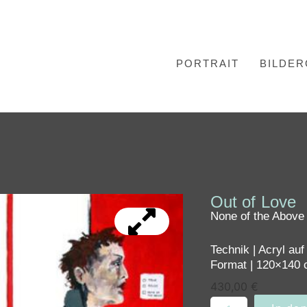
PORTRAIT
BILDER
Out of Love
None of the Above
Technik | Acryl au
Format | 120×140
430,00
€