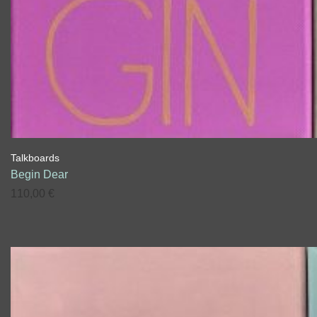
Talkboards
Begin Dear
110,00
€