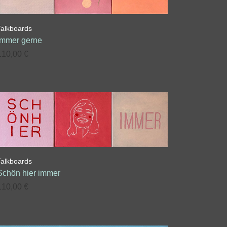
Talkboards
Immer gerne
110,00
€
Talkboards
Schön hier immer
110,00
€