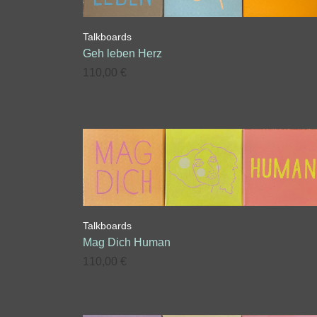
Talkboards
Geh leben Herz
110,00
€
Talkboards
Mag Dich Human
110,00
€