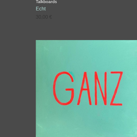
Talkboards
Echt
30,00
€