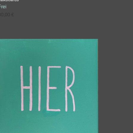
Frei
30,00
€