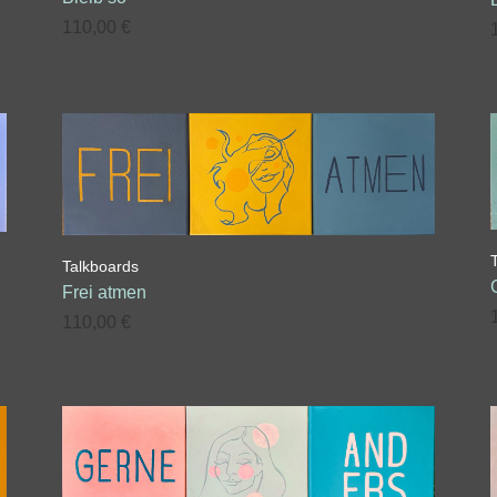
110,00
€
Talkboards
Frei atmen
110,00
€