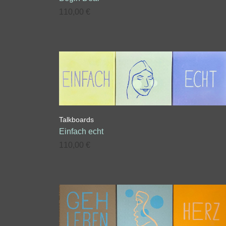
110,00
€
Talkboards
Einfach echt
110,00
€