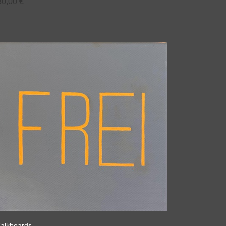
30,00
€
Talkboards