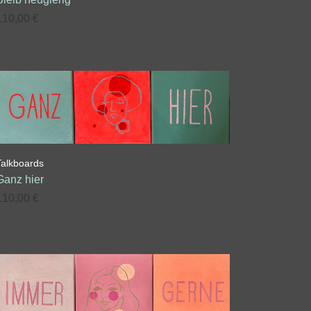
110,00
€
Talkboards
Ganz hier
110,00
€