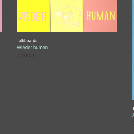
Talkboards
Wieder human
110,00
€