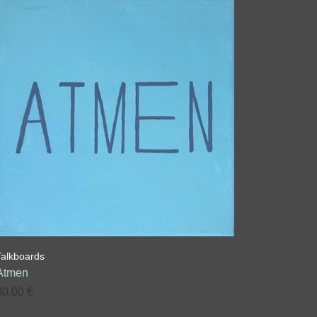
Talkboards
Atmen
30,00
€