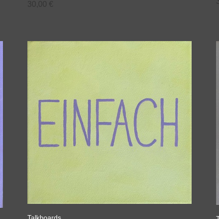
30,00
€
Talkboards