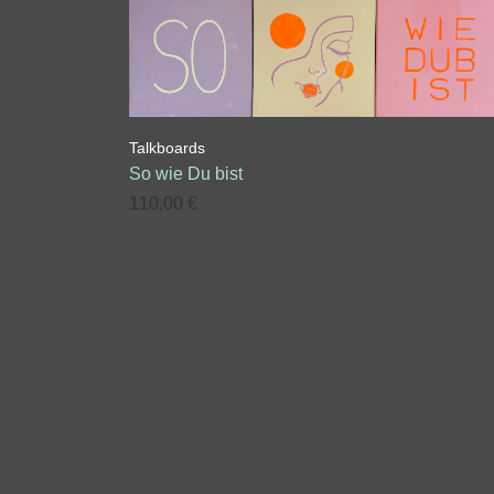
Talkboards
So wie Du bist
110,00
€